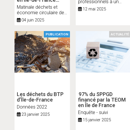
professionnels à un
pour 2023
Matinale déchets et
tourisme soutenable
12 mai 2025
économie circulaire de
L'Institut Paris Region
04 juin 2025
PUBLICATION
ACTUALITÉ
Les déchets du BTP
97% du SPPGD
d’Île-de-France
financé par la TEOM
en Île de France
Données 2022
Enquête - suivi
23 janvier 2025
15 janvier 2025