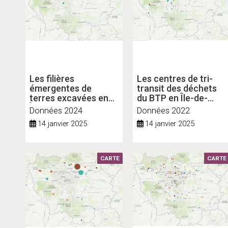
Les filières
Les centres de tri-
émergentes de
transit des déchets
terres excavées en
du BTP en Île-de-
Île-de-France
France
Données 2024
Données 2022
14 janvier 2025
14 janvier 2025
CARTE
CARTE