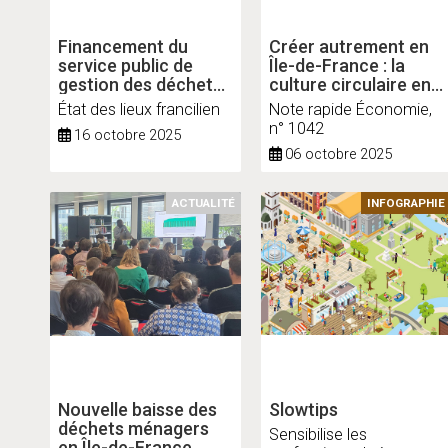
Financement du
Créer autrement en
service public de
Île-de-France : la
gestion des déchets
culture circulaire en
2023
action
État des lieux francilien
Note rapide Économie,
n° 1042
16 octobre 2025
06 octobre 2025
ACTUALITÉ
INFOGRAPHIE
Nouvelle baisse des
Slowtips
déchets ménagers
Sensibilise les
en Île-de-France