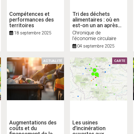
Compétences et
Tri des déchets
performances des
alimentaires : où en
territoires
est-on un an après
l’échéance ?
Chronique de
18 septembre 2025
l'économie circulaire
04 septembre 2025
ACTUALITÉ
CARTE
Augmentations des
Les usines
coûts et du
d'incinération
financement de la
ouvertes aux