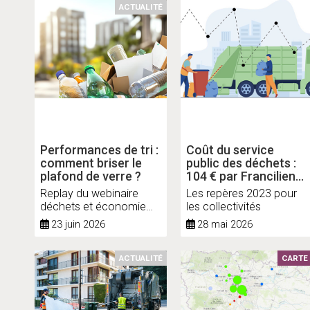
ACTUALITÉ
Performances de tri :
Coût du service
comment briser le
public des déchets :
plafond de verre ?
104 € par Francilien
en 2023
Replay du webinaire
Les repères 2023 pour
déchets et économie
les collectivités
circulaire de l'Institut
23 juin 2026
28 mai 2026
Paris Region
ACTUALITÉ
CARTE