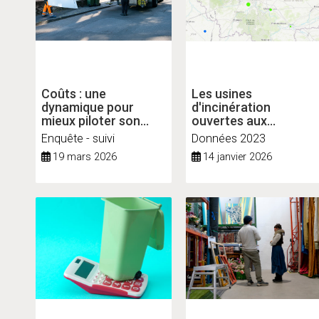
Coûts : une
Les usines
dynamique pour
d'incinération
mieux piloter son
ouvertes aux
service public de
déchets non
Enquête - suivi
Données 2023
prévention et de
dangereux en Île-de-
19 mars 2026
14 janvier 2026
gestion des déchets
France (UIDND)