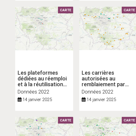
CARTE
CARTE
Les plateformes
Les carrières
dédiées au réemploi
autorisées au
et à la réutilisation
remblaiement par
des produits et
des matériaux
Données 2022
Données 2022
matériaux du BTP en
extérieurs en Île-de-
14 janvier 2025
14 janvier 2025
Île-de-France
France
CARTE
CARTE