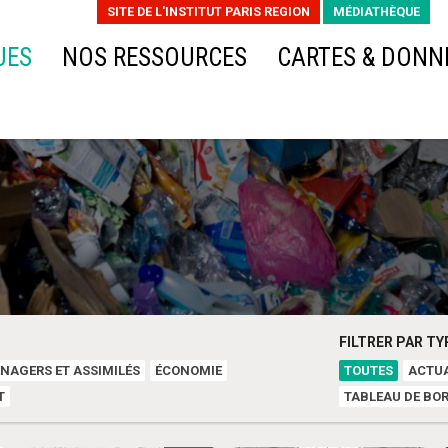
SITE DE L'INSTITUT PARIS REGION
MÉDIATHÈQUE
UES
NOS RESSOURCES
CARTES & DONN
FILTRER PAR T
NAGERS ET ASSIMILÉS
ÉCONOMIE
TOUTES
ACTUA
T
TABLEAU DE BO