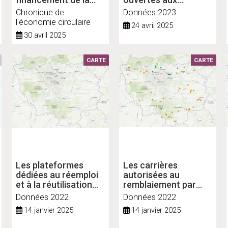
gestion des déchets :
déchets non
Chronique de
Données 2023
quels enjeux pour le
dangereux en Île-de-
l'économie circulaire
24 avril 2025
service public ?
France (UIDND)
30 avril 2025
CARTE
CARTE
Les plateformes
Les carrières
dédiées au réemploi
autorisées au
et à la réutilisation
remblaiement par
des produits et
des matériaux
Données 2022
Données 2022
matériaux du BTP en
extérieurs en Île-de-
14 janvier 2025
14 janvier 2025
Île-de-France
France