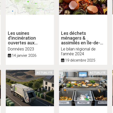
Les usines
Les déchets
d'incinération
ménagers &
ouvertes aux
assimilés en Île-de-
déchets non
France
Données 2023
Le bilan régional de
dangereux en Île-de-
l’année 2024
14 janvier 2026
France (UIDND)
19 décembre 2025
ACTUALITÉ
ACTUALITÉ