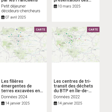
animations
Petit déjeuner
10 mars 2025
régionales #coûts
décideurs-chercheurs
07 avril 2025
CARTE
CARTE
Les filières
Les centres de tri-
émergentes de
transit des déchets
terres excavées en
du BTP en Île-de-
Île-de-France
France
Données 2024
Données 2022
14 janvier 2025
14 janvier 2025