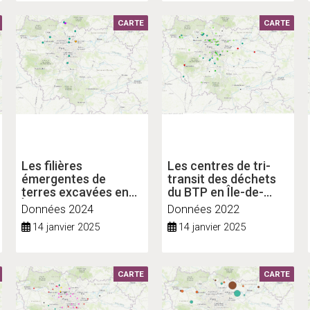
CARTE
CARTE
Les filières
Les centres de tri-
émergentes de
transit des déchets
terres excavées en
du BTP en Île-de-
Île-de-France
France
Données 2024
Données 2022
14 janvier 2025
14 janvier 2025
CARTE
CARTE