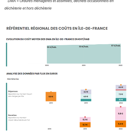
DMA = Ordures ménagères et assimilés, déchets occasionnels en
déchèterie et hors déchèterie