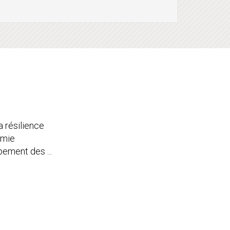
 résilience
omie
pement des ...