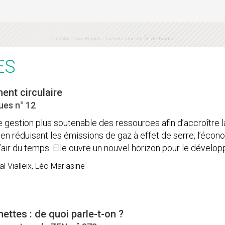
L'Institut Paris Region
·
La terre crue en Île-de-France
ES
ent circulaire
ues n° 12
estion plus soutenable des ressources afin d’accroître la
t en réduisant les émissions de gaz à effet de serre, l’écon
l’air du temps. Elle ouvre un nouvel horizon pour le dévelop
al Vialleix, Léo Mariasine
ettes : de quoi parle-t-on ?