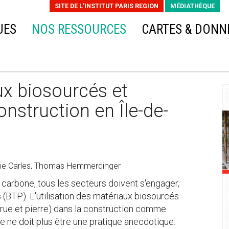
SITE DE L'INSTITUT PARIS REGION
MÉDIATHÈQUE
UES
NOS RESSOURCES
CARTES & DONN
ux biosourcés et
nstruction en Île-de-
rie Carles, Thomas Hemmerdinger
é carbone, tous les secteurs doivent s'engager,
 (BTP). L'utilisation des matériaux biosourcés
crue et pierre) dans la construction comme
e ne doit plus être une pratique anecdotique.