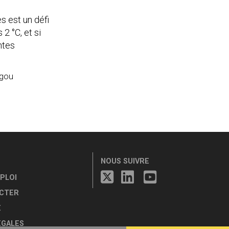
s est un défi
2 °C, et si
ntes
igou
NOUS SUIVRE
PLOI
CTER
E
ÉGALES