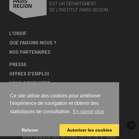
EST UN DÉPARTEMENT
DE L'INSTITUT PARIS REGION
L'ORDIF
QUE FAISONS-NOUS ?
NOS PARTENAIRES
PRESSE
OFFRES D'EMPLOI
NOUS CONTACTER
PLAN DU SITE
Ce site utilise des cookies pour améliorer
MENTIONS LÉGALES
l'expérience de navigation et obtenir des
statistiques de consultation.
En savoir plus
NOUS SUIVRE
Refuser
Autoriser les cookies
©2026 OBSERVATOIRE RÉGIONAL DES DÉCHETS - ORDIF