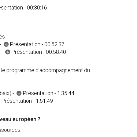
sentation
-
00:30:16
tés
 -
Présentation
-
00:52:37
) -
Présentation
-
00:58:40
ix et le programme d’accompagnement du
baix) -
Présentation
-
1:35:44
Présentation
-
1:51:49
niveau européen ?
essources