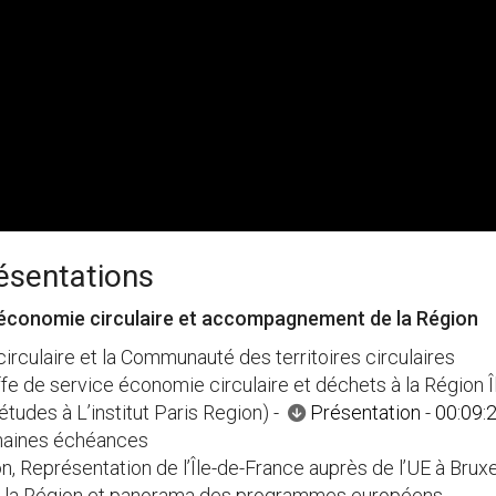
ésentations
d’économie circulaire et accompagnement de la Région
irculaire et la Communauté des territoires circulaires
fe de service économie circulaire et déchets à la Région 
études à L’institut Paris Region) -
Présentation
-
00:09:
chaines échéances
, Représentation de l’Île-de-France auprès de l’UE à Bruxe
r la Région et panorama des programmes européens