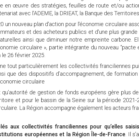
re en œuvre des stratégies, feuilles de route et/ou actio
rtenariat avec l’ADEME, la DRIEAT, la Banque des Territoir
n nouveau plan d'action pour l'économie circulaire asso
ommateurs et des acheteurs publics et d'une plus grande 
aturelles ainsi que diminuer notre empreinte carbone. E
’économie circulaire », partie intégrante du nouveau “pacte
 le 26 février 2025.
 tout particulièrement les collectivités franciliennes pu
i que des dispositifs d’accompagnement, de formation et
économie circulaire
nt qu’autorité de gestion de fonds européens gère plus d
toire et pour le bassin de la Seine sur la période 2021
irculaire. La Région accompagne également les acteurs fr
és aux collectivités franciliennes pour qu’elles sais
nstitutions européennes et la Région Île-de-France
. Il 