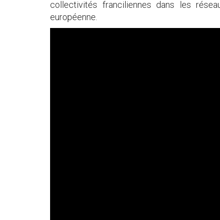
collectivités franciliennes dans les rése
européenne.