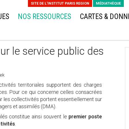
SITE DE L'INSTITUT PARIS REGION
MÉDIATHÈQUE
UES
NOS RESSOURCES
CARTES & DONN
ur le service public des
pek
ivités territoriales supportent des charges
ces. Pour ce qui concerne celles consacrées
 les collectivités portent essentiellement sur
nagers et assimilés (DMA).
és constitue ainsi souvent le
premier poste
tivités
.